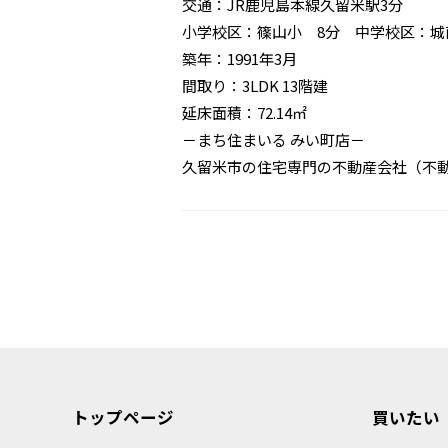
交通：JR鹿児島本線久留米駅3分
小学校区：篠山小 8分 中学校区：城
築年：1991年3月
間取り：3LDK 13階建
延床面積：72.14㎡
－まち住まいる みい町店－
久留米市の住宅専門の不動産会社（不
トップページ
買いたい