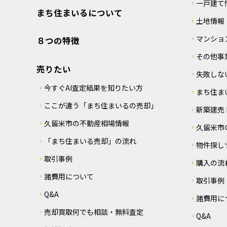
一戸建て
まち住まいるについて
土地情報
マンショ
８つの特徴
その他事
売りたい
失敗しな
今すぐAI査定結果を知りたい方
まち住ま
ここが違う「まち住まいるの売却」
新築建売 M
久留米市の不動産相場情報
久留米市
「まち住まいる売却」の流れ
物件探し
取引事例
購入の流
諸費用について
取引事例
Q&A
諸費用に
売却買取何でも相談・無料査定
Q&A