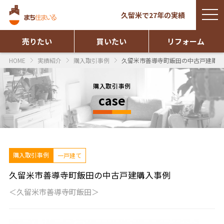
togg
久留米で27年の実績
navi
売りたい
買いたい
リフォーム
HOME
実績紹介
購入取引事例
久留米市善導寺町飯田の中古戸建購入
購入取引事例
case
購入取引事例
一戸建て
久留米市善導寺町飯田の中古戸建購入事例
＜久留米市善導寺町飯田＞