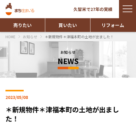
togg
久留米で27年の実績
navi
売りたい
買いたい
リフォーム
HOME
お知らせ
＊新規物件＊津福本町の土地が出ました！
お知らせ
NEWS
2023/05/08
＊新規物件＊津福本町の土地が出まし
た！