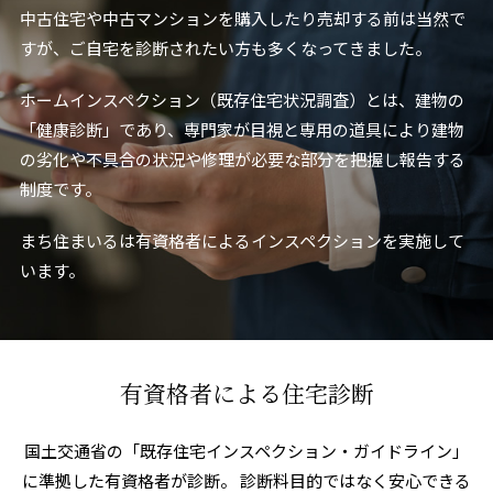
中古住宅や中古マンションを購入したり売却する前は当然で
すが、
ご自宅を診断されたい方も多くなってきました。
ホームインスペクション（既存住宅状況調査）とは、
建物の
「健康診断」であり、
専門家が目視と専用の道具により建物
の劣化や
不具合の状況や修理が必要な部分を把握し報告する
制度です。
まち住まいるは有資格者によるインスペクションを実施して
います。
有資格者による住宅診断
国土交通省の「既存住宅インスペクション・ガイドライン」
に準拠した有資格者が診断。
診断料目的ではなく安心できる