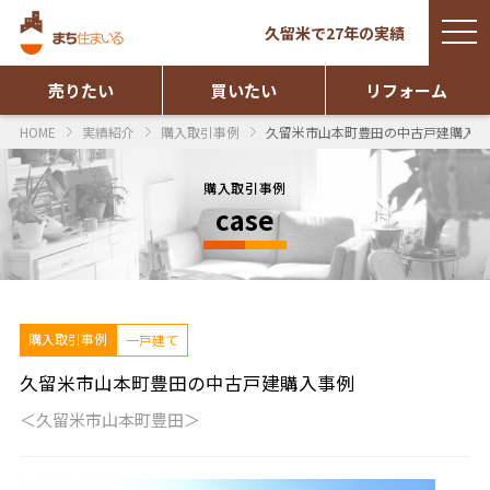
togg
久留米で27年の実績
navi
売りたい
買いたい
リフォーム
HOME
実績紹介
購入取引事例
久留米市山本町豊田の中古戸建購入事
購入取引事例
case
購入取引事例
一戸建て
久留米市山本町豊田の中古戸建購入事例
＜久留米市山本町豊田＞