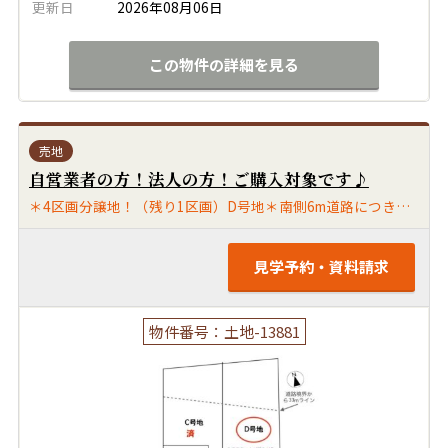
更新日
2026年08月06日
この物件の詳細を見る
売地
自営業者の方！法人の方！ご購入対象です♪
＊4区画分譲地！（残り1区画）D号地＊南側6m道路につき陽当たり良好です♪＊ゆったりの敷地です♫＊前面道路に上下水道あり☆＊調整区域ですが自己用住宅/自己用併用住宅に限り建築可能です！＊山川小学校・良山中学校区
見学予約・資料請求
物件番号：土地-13881