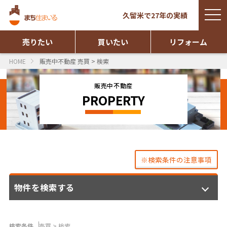
togg
久留米で27年の実績
navi
売りたい
買いたい
リフォーム
HOME
販売中不動産 売買 > 検索
販売中不動産
PROPERTY
※検索条件の注意事項
物件を検索する
検索条件
売買 > 検索