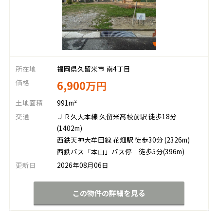
所在地
福岡県久留米市 南4丁目
価格
6,900万円
土地面積
991m²
交通
ＪＲ久大本線 久留米高校前駅 徒歩18分
(1402m)
西鉄天神大牟田線 花畑駅 徒歩30分 (2326m)
西鉄バス「本山」バス停 徒歩5分(396m)
更新日
2026年08月06日
この物件の詳細を見る