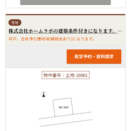
売地
株式会社ホームラボの建築条件付きになります。20区画の新規分譲地内です！閑静な住宅街です！田主丸小学校まで徒歩1kmです！南6m道路で陽当たり良好です！
井戸、合併浄化槽地域(補助金あり)になります。
見学予約・資料請求
物件番号：土地-20861