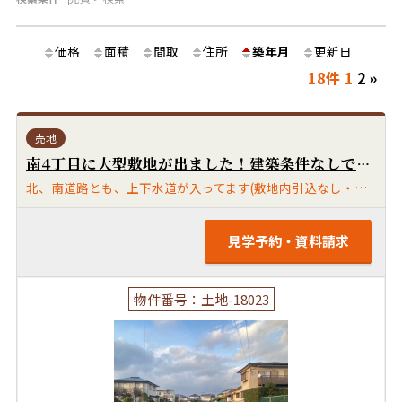
価格
面積
間取
住所
築年月
更新日
18件
1
2
»
売地
南4丁目に大型敷地が出ました！建築条件なしです！上津バイパス徒歩2分の好立地です♪人気の南小、牟田山中校区！北、南に接道があります！現況渡しになります。北、南道路とも久留米市道です。
北、南道路とも、上下水道が入ってます(敷地内引込なし・南側は水道引込口径等に制限があります)埋蔵文化財・包蔵地域外です。冠水履歴ありません。
見学予約・資料請求
物件番号：土地-18023