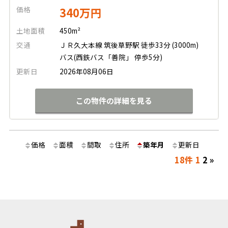
価格
340万円
土地面積
450m²
交通
ＪＲ久大本線 筑後草野駅 徒歩33分 (3000m)
バス(西鉄バス「善院」 停歩5分)
更新日
2026年08月06日
この物件の詳細を見る
価格
面積
間取
住所
築年月
更新日
18件
1
2
»