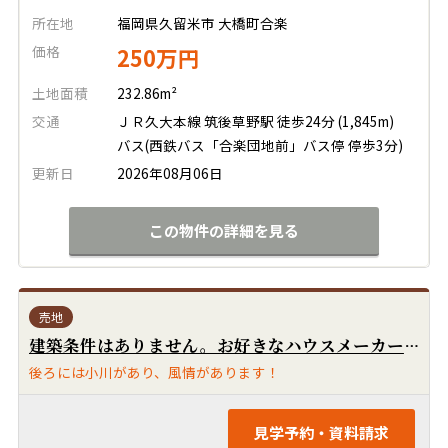
所在地
福岡県久留米市 大橋町合楽
価格
250万円
土地面積
232.86m²
交通
ＪＲ久大本線 筑後草野駅 徒歩24分 (1,845m)
バス(西鉄バス「合楽団地前」バス停 停歩3分)
更新日
2026年08月06日
この物件の詳細を見る
売地
建築条件はありません。お好きなハウスメーカーで建築できます！南道路で陽当り良好です！JR久大本線「田主丸」駅徒歩10分です！Aコープ徒歩10分、ドラッグコスモス徒歩8分です！ザ・ビッグやラ・ムーも近くです！福岡銀行や筑邦銀行は徒歩4分です！田主丸小徒歩7分、田主丸中徒歩8分です！「田主丸中央」バス停まで徒歩4分で便利です！
後ろには小川があり、風情があります！
見学予約・資料請求