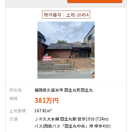
物件番号：土地-20454
所在地
福岡県久留米市 田主丸町田主丸
価格
381万円
土地面積
167.81m²
交通
ＪＲ久大本線 田主丸駅 徒歩10分 (724m)
バス(西鉄バス「田主丸中央」停 停歩4分)