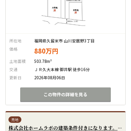
所在地
福岡県久留米市 山川安居野3丁目
価格
880万円
土地面積
503.78m²
交通
ＪＲ久大本線 御井駅 徒歩16分
更新日
2026年08月06日
この物件の詳細を見る
売地
株式会社ホームラボの建築条件付きになります。南道路で陽当り良好です！前面道路の冠水履歴はありません！上下水道引込みあります！確定測量済です！閑静な住宅街です！