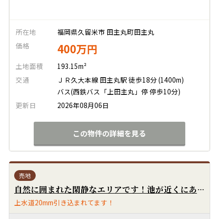
所在地
福岡県久留米市 田主丸町田主丸
価格
400万円
土地面積
193.15m²
交通
ＪＲ久大本線 田主丸駅 徒歩18分 (1400m)
バス(西鉄バス「上田主丸」停 停歩10分)
更新日
2026年08月06日
この物件の詳細を見る
売地
自然に囲まれた閑静なエリアです！池が近くにあり、カモやサギもやってきます！約68坪の土地面積でゆとりがあります！調整区域ですが既存住宅の為、建築許可申請が出来ます！近隣には新しい住宅や家族向けのアパートもあります！
上水道20mm引き込まれてます！