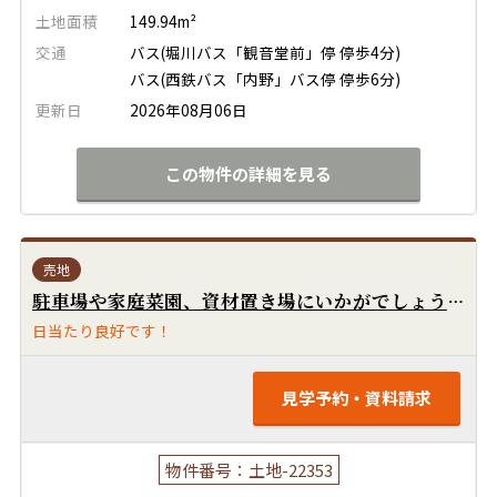
土地面積
149.94m²
交通
バス(堀川バス「観音堂前」停 停歩4分)
バス(西鉄バス「内野」バス停 停歩6分)
更新日
2026年08月06日
この物件の詳細を見る
売地
駐車場や家庭菜園、資材置き場にいかがでしょうか！(既存宅地ですが、土砂災害特別警戒区域のため建築は非常に難しいです) 県道151号線(うきは草野久留米線)から山側に曲がってすぐの場所です！ 北側は柿畑、南側は駐車場、道路を挟んだ西側は公民館(神社)で閑静です！前面道路はほぼ4mです！(一部3.7m部分あり)
日当たり良好です！
見学予約・資料請求
物件番号：土地-22353