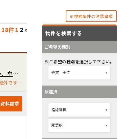
※検索条件の注意事項
18件
1
2
»
物件を検索する
ご希望の種別
※ご希望の種別を選択して下さい。
南4丁目に大型敷地が出ました！建築条件なしです！上津バイパス徒歩2分の好立地です♪人気の南小、牟田山中校区！北、南に接道があります！現況渡しになります。北、南道路とも久留米市道です。
北、南道路とも、上下水道が入ってます(敷地内引込なし・南側は水道引込口径等に制限があります)埋蔵文化財・包蔵地域外です。冠水履歴ありません。
駅選択
・資料請求