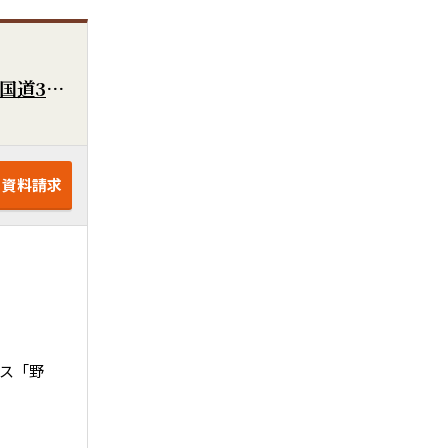
上津町に991㎡（約299.77坪）の大型敷地が出ました！分譲地、アパート用地にいかがでしょうか！国道3号線にもすぐ出られます！広川ICもすぐ近くです！
・資料請求
バス「野