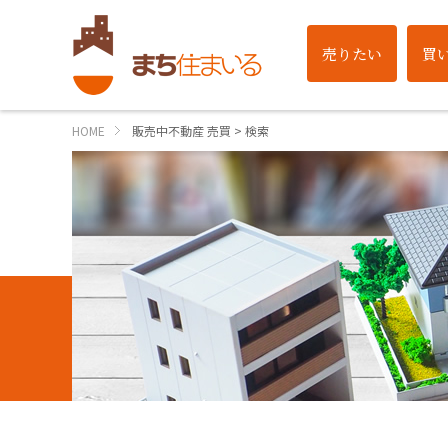
売りたい
買
HOME
販売中不動産 売買 > 検索