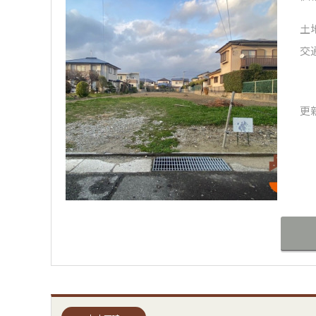
土
交
更