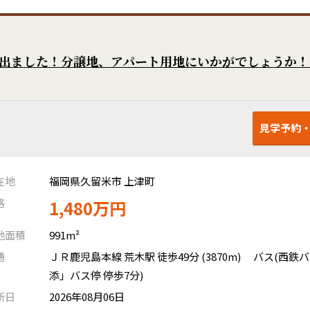
見学予約
在地
福岡県久留米市 上津町
格
1,480万円
地面積
991m²
通
ＪＲ鹿児島本線 荒木駅 徒歩49分 (3870m)
バス(西鉄
添」バス停 停歩7分)
新日
2026年08月06日