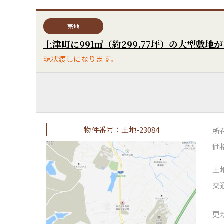
売地
現状渡しになります。
物件番号：土地-23084
所
価
土
交
更