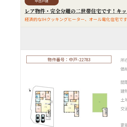
中古戸建
物件番号：中戸-22783
所
価
間
建
土
交
更