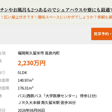
見学予約
在地
福岡県久留米市 高良内町
格
2,230万円
取り
5LDK
物面積
140.97m²
地面積
176.31m²
通
バス(西鉄バス「大学医療センター」 停歩11分)
ＪＲ久大本線 南久留米駅 徒歩36分
新日
2026年08月06日