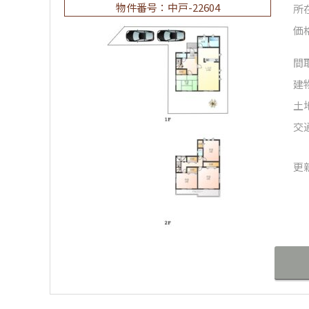
物件番号：中戸-22604
所
価
間
建
土
交
更