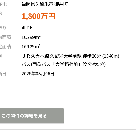
在地
福岡県久留米市 御井町
格
1,800万円
取り
4LDK
物面積
105.99m²
地面積
169.25m²
通
ＪＲ久大本線 久留米大学前駅 徒歩20分 (1540m)
バス(西鉄バス「大学稲荷前」停 停歩5分)
新日
2026年08月06日
この物件の詳細を見る