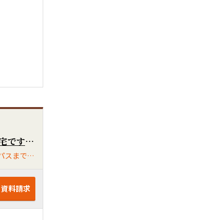
手頃な価格と大きさです！まだまだ新しい築11年の4LDK住宅です！日当たり良好で気持ちのよい住宅です！住みやすい閑静な住宅街です！
スーパー・サニーまで9分、ファミリーマートまで6分で生活便利です！大学稲荷前バス停までも徒歩6分です！国分バイパスまでもすぐです！
・資料請求