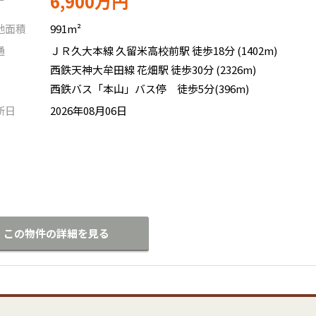
6,900万円
地面積
991m²
通
ＪＲ久大本線 久留米高校前駅 徒歩18分 (1402m)
西鉄天神大牟田線 花畑駅 徒歩30分 (2326m)
西鉄バス「本山」バス停 徒歩5分(396m)
新日
2026年08月06日
この物件の詳細を見る