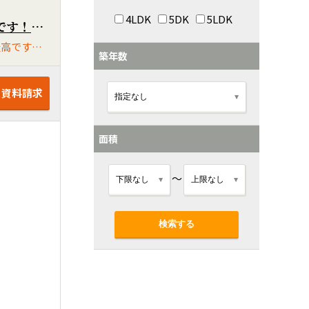
4LDK
5DK
5LDK
レア物件・完全分離の二世帯住宅です！キッチンやお風呂も2つあるのでシェアハウスや寮にも最適です！玄関だけ共通でそれ以外・LDK、お風呂、洗面も全て２つあります！築14年の築浅住宅です！まだまだキレイです！
経済的なIHクッキングヒーター、オール電化住宅です！広い屋上付きです！趣味スペースにいかがでしょうか？景観も最高です！南道路で日当たり良好です！電気、水道のメーターも2つあり、料金も別になります！
築年数
・資料請求
面積
～