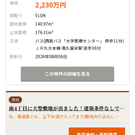
価格
2,230万円
間取り
5LDK
建物面積
140.97m²
土地面積
176.31m²
交通
バス(西鉄バス「大学医療センター」 停歩11分)
ＪＲ久大本線 南久留米駅 徒歩36分
更新日
2026年08月06日
この物件の詳細を見る
売地
南4丁目に大型敷地が出ました！建築条件なしです！上津バイパス徒歩2分の好立地です♪人気の南小、牟田山中校区！北、南に接道があります！現況渡しになります。北、南道路とも久留米市道です。
北、南道路とも、上下水道が入ってます(敷地内引込なし・南側は水道引込口径等に制限があります)埋蔵文化財・包蔵地域外です。冠水履歴ありません。
見学予約・資料請求