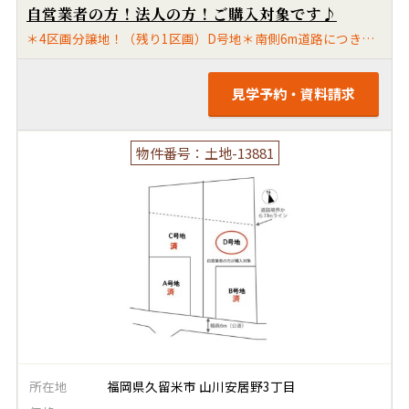
自営業者の方！法人の方！ご購入対象です♪
＊4区画分譲地！（残り1区画）D号地＊南側6m道路につき陽当たり良好です♪＊ゆったりの敷地です♫＊前面道路に上下水道あり☆＊調整区域ですが自己用住宅/自己用併用住宅に限り建築可能です！＊山川小学校・良山中学校区
見学予約・資料請求
物件番号：土地-13881
所在地
福岡県久留米市 山川安居野3丁目