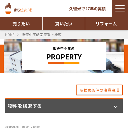
togg
久留米で27年の実績
navi
売りたい
買いたい
リフォーム
HOME
販売中不動産 売買 > 検索
販売中不動産
PROPERTY
※検索条件の注意事項
物件を検索する
検索条件
売買 > 検索