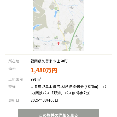
所在地
福岡県久留米市 上津町
価格
1,480万円
土地面積
991m²
交通
ＪＲ鹿児島本線 荒木駅 徒歩49分 (3870m)
バ
ス(西鉄バス「野添」バス停 停歩7分)
更新日
2026年08月06日
この物件の詳細を見る