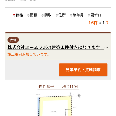
価格
面積
間取
住所
築年月
更新日
16件
«
1
2
売地
株式会社ホームラボの建築条件付きになります。南道路で陽当り良好です！前面道路の冠水履歴はありません！上下水道引込みあります！確定測量済です！閑静な住宅街です！
施工事例追加しています。
見学予約・資料請求
物件番号：土地-21194