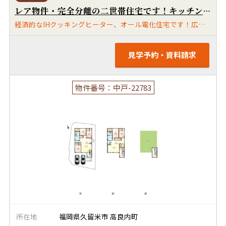
レア物件・完全分離の二世帯住宅です！キッチンやお風呂も2つあるのでシェアハウスや寮にも最適です！玄関だけ共通でそれ以外・LDK、お風呂、洗面も全て２つあります！築14年の築浅住宅です！まだまだキレイです！
経済的なIHクッキングヒーター、オール電化住宅です！広い屋上付きです！趣味スペースにいかがでしょうか？景観も最高です！南道路で日当たり良好です！電気、水道のメーターも2つあり、料金も別になります！
見学予約・資料請求
物件番号：中戸-22783
所在地
福岡県久留米市 高良内町