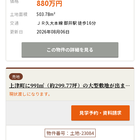
価格
880万円
土地面積
503.78m²
交通
ＪＲ久大本線 御井駅 徒歩16分
更新日
2026年08月06日
この物件の詳細を見る
売地
上津町に991㎡（約299.77坪）の大型敷地が出ました！分譲地、アパート用地にいかがでしょうか！国道3号線にもすぐ出られます！広川ICもすぐ近くです！
現状渡しになります。
見学予約・資料請求
物件番号：土地-23084